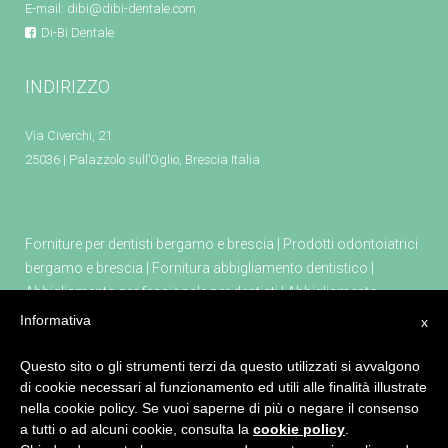
E-mail:
dibi@dibi-dentale.com
Di-Bi Dentale
INDIRIZZO
Via Civerchi, 21
25036 | Palazzolo sull’Oglio, Brescia Italia
Forniture per dentisti bergamo e brescia
|
Prodotti odontoiatrici
bergamo e brescia
|
Fornitura abbigliamento dentistico
|
Abbigliamento professionale per dentisti
|
Abbigliamento
professionale farmacia
|
Abbigliamento professionale estetica
|
Informativa
x
Attrezzature e prodotti per dentisti
|
Tecno gaz attrezzature per
dentisti
|
Poltrona odontoiatrica kiri
|
Apparecchio per
Questo sito o gli strumenti terzi da questo utilizzati si avvalgono
di cookie necessari al funzionamento ed utili alle finalità illustrate
sedazione cosciente masterflux
|
Defibrillatore primo soccorso
nella cookie policy. Se vuoi saperne di più o negare il consenso
a tutti o ad alcuni cookie, consulta la
cookie policy
.