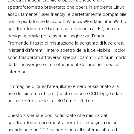
Spectroshade MicroMicro SpectroShade è uno
spettrofotometro brevettato che opera in ambiente Linux
assolutamente "user friendly" e perfettamente compatibile
con le piattaforme Microsoft Windows® e Macintosh®. Lo
spettrofotometro è basato su tecnologia a LED, con un
design speciale per ciascuna lunghezza d'onda.
Premendo il tasto di misurazione la sorgente di luce crea,
in istanti differenti, l'intero spettro della luce visibile. I colori
sono trasportati attraverso speciali cammini ottici, in modo
da far convergere simmetricamente la luce nell'area di
interesse.
L'immagine di quest'area, illumo e nero posizionato alla
fine del sistema ottico. Questo sensore CCD legge i dati
nello spettro visibile tra i 400 nm e i 700 nm.
Questo sistema è così sofisticato che misura dati
spettrofotometrici e mostra perfette immagini a colori
usando solo un CCD bianco e nero. Il sistema, oltre ad