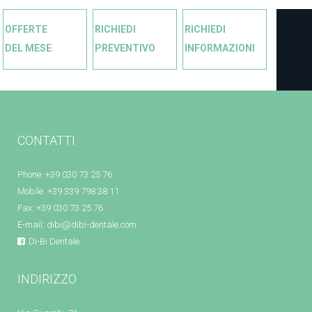
OFFERTE
RICHIEDI
RICHIEDI
DEL MESE
PREVENTIVO
INFORMAZIONI
CONTATTI
Phone: +39 030 73 25 76
Mobile: +39 339 798 38 11
Fax: +39 030 73 25 76
E-mail:
dibi@dibi-dentale.com
Di-Bi Dentale
INDIRIZZO