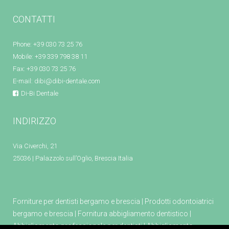
CONTATTI
Phone: +39 030 73 25 76
Mobile: +39 339 798 38 11
Fax: +39 030 73 25 76
E-mail:
dibi@dibi-dentale.com
Di-Bi Dentale
INDIRIZZO
Via Civerchi, 21
25036 | Palazzolo sull’Oglio, Brescia Italia
Forniture per dentisti bergamo e brescia
|
Prodotti odontoiatrici
bergamo e brescia
|
Fornitura abbigliamento dentistico
|
Abbigliamento professionale per dentisti
|
Abbigliamento