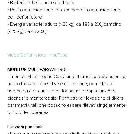
• Batteria: 200 scariche elettriche
• Porta comunicazione irda: consente la comunicazione
pc - defibrillatore
• Energia variabile: adulto (>25 kg) da 185 a 200j bambino
(<25 kg) da 45 a 50j
Video Defibrillatore - YouTube
MONITOR MULTIPARAMETRO
:
Il monitor MD di Tecno-Gaz è uno strumento professionale,
ricco di opzioni operative e di memorie, corredato di
accessori e circuiti. Il monitor ha una doppia funzione:
diagnosi e monitoraggio. Permette la rilevazione di diversi
parametri vitali, che possono essere rilevati singolarmente
o in contemporanea.
Funzioni principali:
• Monitor multiparametrico, con indicazione numerica e