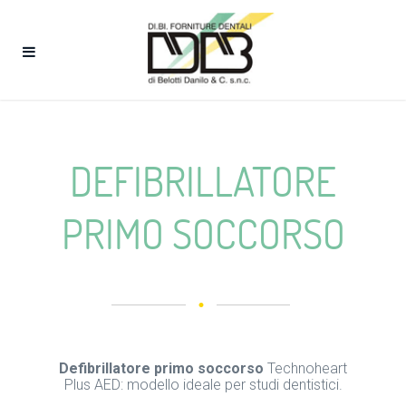
DEFIBRILLATORE
PRIMO SOCCORSO
Defibrillatore primo soccorso
Technoheart
Plus AED: modello ideale per studi dentistici.