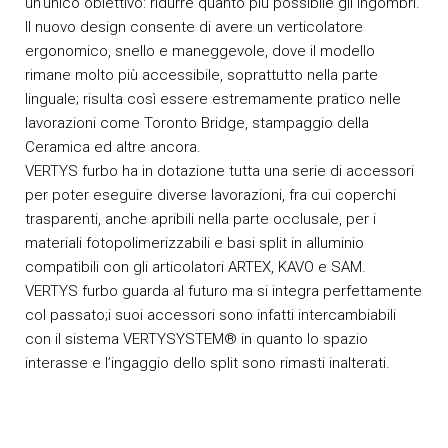
un’unico obiettivo: ridurre quanto più possibile gli ingombri.
Il nuovo design consente di avere un verticolatore
ergonomico, snello e maneggevole, dove il modello
rimane molto più accessibile, soprattutto nella parte
linguale; risulta così essere estremamente pratico nelle
lavorazioni come Toronto Bridge, stampaggio della
Ceramica ed altre ancora.
VERTYS furbo ha in dotazione tutta una serie di accessori
per poter eseguire diverse lavorazioni, fra cui coperchi
trasparenti, anche apribili nella parte occlusale, per i
materiali fotopolimerizzabili e basi split in alluminio
compatibili con gli articolatori ARTEX, KAVO e SAM.
VERTYS furbo guarda al futuro ma si integra perfettamente
col passato;i suoi accessori sono infatti intercambiabili
con il sistema VERTYSYSTEM® in quanto lo spazio
interasse e l’ingaggio dello split sono rimasti inalterati.