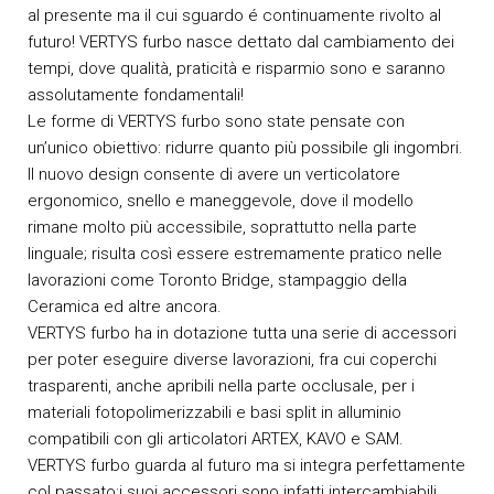
al presente ma il cui sguardo é continuamente rivolto al
futuro! VERTYS furbo nasce dettato dal cambiamento dei
tempi, dove qualità, praticità e risparmio sono e saranno
assolutamente fondamentali!
Le forme di VERTYS furbo sono state pensate con
un’unico obiettivo: ridurre quanto più possibile gli ingombri.
Il nuovo design consente di avere un verticolatore
ergonomico, snello e maneggevole, dove il modello
rimane molto più accessibile, soprattutto nella parte
linguale; risulta così essere estremamente pratico nelle
lavorazioni come Toronto Bridge, stampaggio della
Ceramica ed altre ancora.
VERTYS furbo ha in dotazione tutta una serie di accessori
per poter eseguire diverse lavorazioni, fra cui coperchi
trasparenti, anche apribili nella parte occlusale, per i
materiali fotopolimerizzabili e basi split in alluminio
compatibili con gli articolatori ARTEX, KAVO e SAM.
VERTYS furbo guarda al futuro ma si integra perfettamente
col passato;i suoi accessori sono infatti intercambiabili