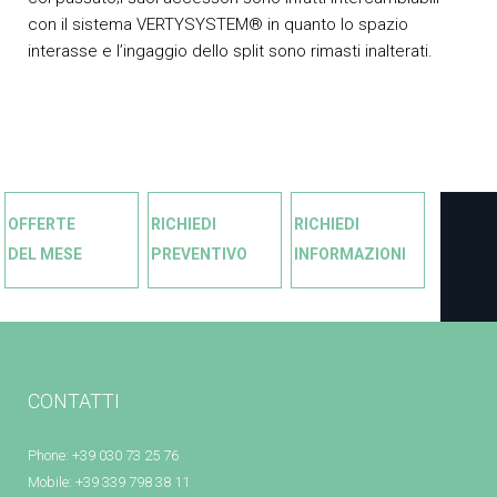
con il sistema VERTYSYSTEM® in quanto lo spazio
interasse e l’ingaggio dello split sono rimasti inalterati.
OFFERTE
RICHIEDI
RICHIEDI
DEL MESE
PREVENTIVO
INFORMAZIONI
CONTATTI
Phone: +39 030 73 25 76
Mobile: +39 339 798 38 11