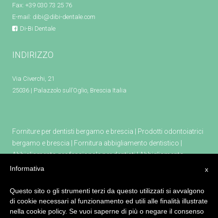
Fax: +39 030 73 25 76
E-mail:
dibi@dibi-dentale.com
Di-Bi Dentale
INDIRIZZO
Via Civerchi, 21
25036 | Palazzolo sull’Oglio, Brescia Italia
Forniture per dentisti bergamo e brescia
|
Prodotti odontoiatrici
bergamo e brescia
|
Fornitura abbigliamento dentistico
|
Abbigliamento professionale per dentisti
|
Abbigliamento
professionale farmacia
|
Abbigliamento professionale estetica
|
Informativa
x
Attrezzature e prodotti per dentisti
|
Tecno gaz attrezzature per
dentisti
|
Poltrona odontoiatrica kiri
|
Apparecchio per
Questo sito o gli strumenti terzi da questo utilizzati si avvalgono
di cookie necessari al funzionamento ed utili alle finalità illustrate
sedazione cosciente masterflux
|
Defibrillatore primo soccorso
nella cookie policy. Se vuoi saperne di più o negare il consenso